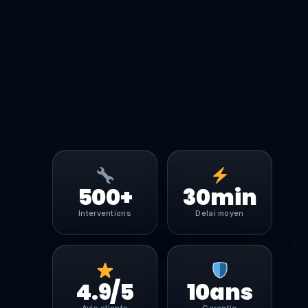
500+
30min
Interventions
Delai moyen
4.9/5
10ans
Avis clients
Garantie