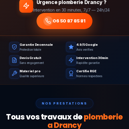
Urgence plomberie Drancy ?
Intervention en 30 minutes, 7j/7 — 24h/24
06 50 87 85 81
Garantie Decennale
4.9/5 Google
Protection totale
Avis verifies
Devis Gratuit
Intervention 30min
Sans engagement
Rapidite garantie
Materiel pro
Certifie RGE
Qualite superieure
Normes respectees
NOS PRESTATIONS
Tous vos travaux de
plomberie
a Drancy