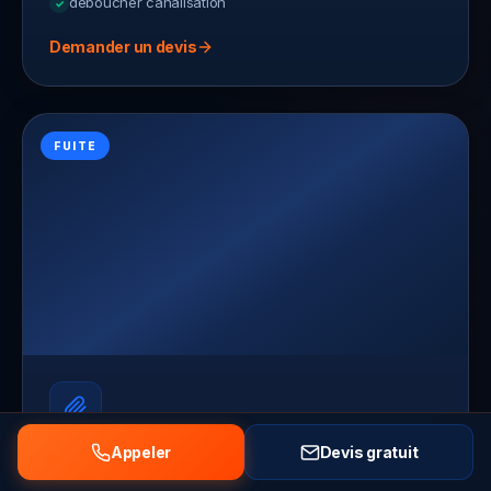
deboucher canalisation
Demander un devis
FUITE
Appeler
Devis gratuit
Recherche de fuite