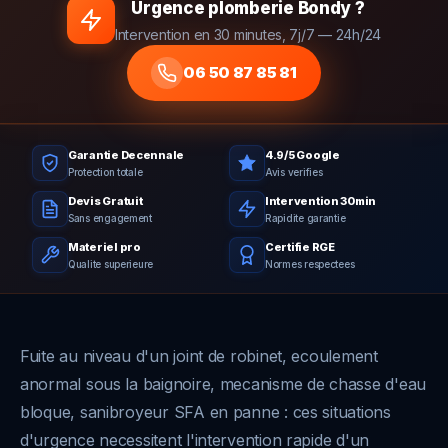
Urgence plomberie Bondy ?
Intervention en 30 minutes, 7j/7 — 24h/24
06 50 87 85 81
Garantie Decennale
4.9/5 Google
Protection totale
Avis verifies
Devis Gratuit
Intervention 30min
Sans engagement
Rapidite garantie
Materiel pro
Certifie RGE
Qualite superieure
Normes respectees
Fuite au niveau d'un joint de robinet, ecoulement
anormal sous la baignoire, mecanisme de chasse d'eau
bloque, sanibroyeur SFA en panne : ces situations
d'urgence necessitent l'intervention rapide d'un