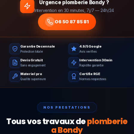
Urgence plomberie Bondy ?
Intervention en 30 minutes, 7j/7 — 24h/24
06 50 87 85 81
Garantie Decennale
4.9/5 Google
Protection totale
Avis verifies
Devis Gratuit
Intervention 30min
Sans engagement
Rapidite garantie
Materiel pro
Certifie RGE
Qualite superieure
Normes respectees
NOS PRESTATIONS
Tous vos travaux de
plomberie
a Bondy