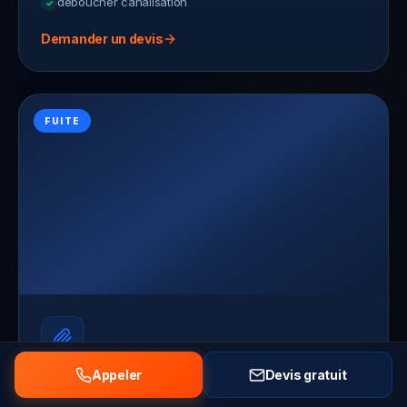
deboucher canalisation
Demander un devis
FUITE
Appeler
Devis gratuit
Recherche de fuite