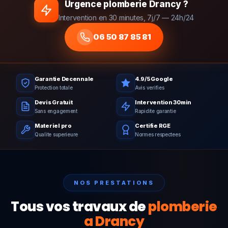
Urgence plomberie Drancy ?
Intervention en 30 minutes, 7j/7 — 24h/24
06 50 87 85 81
Garantie Decennale
4.9/5 Google
Protection totale
Avis verifies
Devis Gratuit
Intervention 30min
Sans engagement
Rapidite garantie
Materiel pro
Certifie RGE
Qualite superieure
Normes respectees
NOS PRESTATIONS
Tous vos travaux de
plomberie
a Drancy