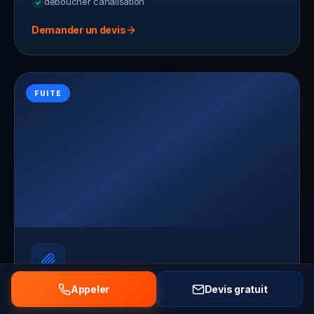
deboucher canalisation
Demander un devis
FUITE
Appeler
Devis gratuit
Recherche de fuite