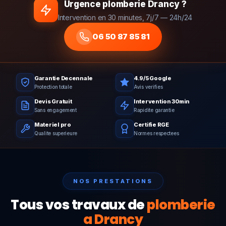
Urgence plomberie Drancy ?
Intervention en 30 minutes, 7j/7 — 24h/24
06 50 87 85 81
Garantie Decennale
4.9/5 Google
Protection totale
Avis verifies
Devis Gratuit
Intervention 30min
Sans engagement
Rapidite garantie
Materiel pro
Certifie RGE
Qualite superieure
Normes respectees
NOS PRESTATIONS
Tous vos travaux de
plomberie
a Drancy