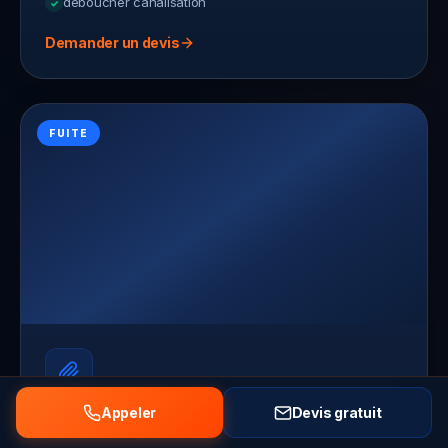
deboucher canalisation
Demander un devis
FUITE
Appeler
Devis gratuit
Recherche de fuite