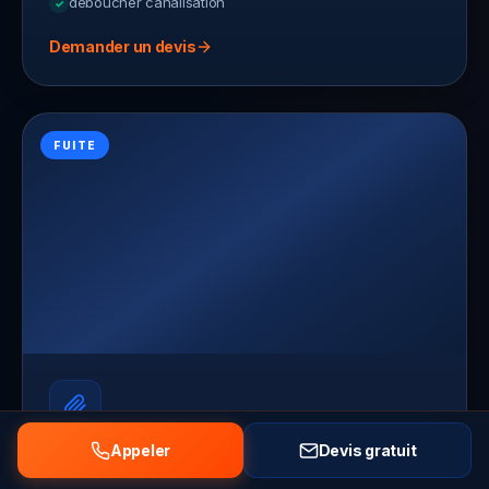
deboucher canalisation
Demander un devis
FUITE
Appeler
Devis gratuit
Recherche de fuite