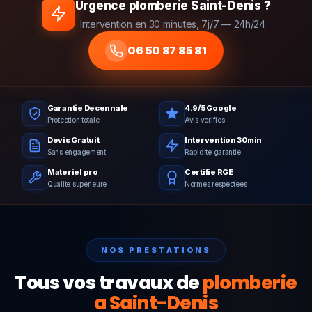
Urgence plomberie Saint-Denis ?
Intervention en 30 minutes, 7j/7 — 24h/24
06 50 87 85 81
Garantie Decennale
4.9/5 Google
Protection totale
Avis verifies
Devis Gratuit
Intervention 30min
Sans engagement
Rapidite garantie
Materiel pro
Certifie RGE
Qualite superieure
Normes respectees
NOS PRESTATIONS
Tous vos travaux de
plomberie
a Saint-Denis